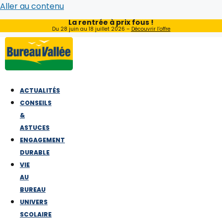
Aller au contenu
La rentrée à prix fous !
Du 28 juin au 18 juillet 2026 –
Découvrir l’offre
ACTUALITÉS
CONSEILS
&
ASTUCES
ENGAGEMENT
DURABLE
VIE
AU
BUREAU
UNIVERS
SCOLAIRE