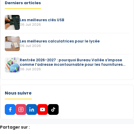
Derniers articles
Les meilleures clés USB
06 Juil 2026
Les meilleures calculatrices pour le lycée
06 Juil 2026
Rentrée 2026-2027 : pourquoi Bureau Vallée s’impose
comme l’adresse incontournable pour les fournitures
scolaires
06 Juil 2026
Nous suivre
Partager sur :