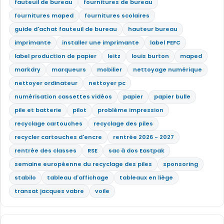
fauteuil de bureau
fournitures de bureau
fournitures maped
fournitures scolaires
guide d'achat fauteuil de bureau
hauteur bureau
imprimante
installer une imprimante
label PEFC
label production de papier
leitz
louis burton
maped
markdry
marqueurs
mobilier
nettoyage numérique
nettoyer ordinateur
nettoyer pc
numérisation cassettes vidéos
papier
papier bulle
pile et batterie
pilot
problème impression
recyclage cartouches
recyclage des piles
recycler cartouches d'encre
rentrée 2026 - 2027
rentrée des classes
RSE
sac à dos Eastpak
semaine européenne du recyclage des piles
sponsoring
stabilo
tableau d'affichage
tableaux en liège
transat jacques vabre
voile