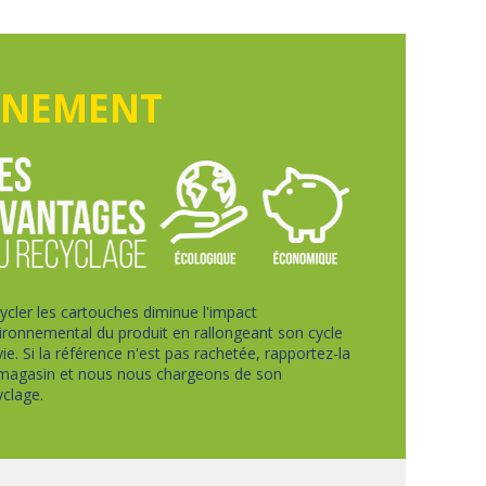
NNEMENT
ycler les cartouches diminue l'impact
ironnemental du produit en rallongeant son cycle
vie. Si la référence n'est pas rachetée, rapportez-la
magasin et nous nous chargeons de son
yclage.