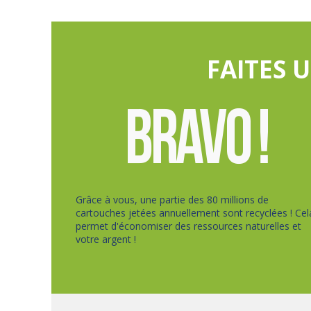
FAITES 
Grâce à vous, une partie des 80 millions de
cartouches jetées annuellement sont recyclées ! Cel
permet d'économiser des ressources naturelles et
votre argent !