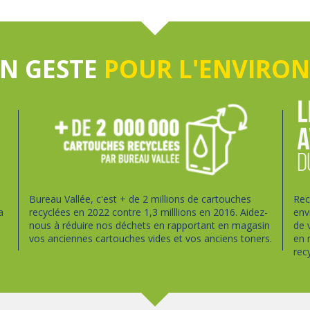
UN GESTE
POUR L'ENVIRO
Bureau Vallée, c'est + de 2 millions de cartouches
Rec
a
recyclées en 2022 contre 1,3 milllions en 2016. Aidez-
env
nous à réduire nos déchets en rapportant en magasin
de 
vos anciennes cartouches vides et vos anciens toners.
en 
rec