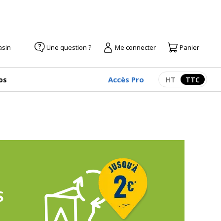
asin
Une question ?
Me connecter
Panier
Accès Pro
os
HT
TTC
Afficher les pr
Afficher 
S
S