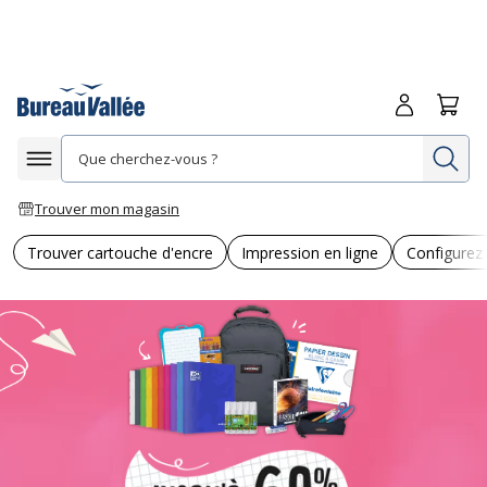
Me connecte
Panie
Re
Afficher la navigation
Trouver mon magasin
Trouver cartouche d'encre
Impression en ligne
Configurez