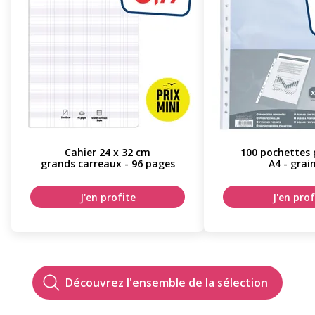
Cahier 24 x 32 cm
100 pochettes 
grands carreaux - 96 pages
A4 - grai
J'en profite
J'en prof
Découvrez l'ensemble de la sélection