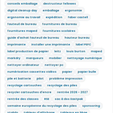
conseils emballage
destructeur fellowes
digital cleanup day
emballage
ergonomie
ergonomie au travail
expédition
faber castell
fauteuil de bureau
fournitures de bureau
fournitures maped
fournitures scolaires
guide d'achat fauteuil de bureau
hauteur bureau
imprimante
installer une imprimante
label PEFC
label production de papier
leitz
louis burton
maped
markdry
marqueurs
mobilier
nettoyage numérique
nettoyer ordinateur
nettoyer pc
numérisation cassettes vidéos
papier
papier bulle
pile et batterie
pilot
problème impression
recyclage cartouches
recyclage des piles
recycler cartouches d'encre
rentrée 2026 - 2027
rentrée des classes
RSE
sac à dos Eastpak
semaine européenne du recyclage des piles
sponsoring
stabilo
tableau d'affichage
tableaux en liège