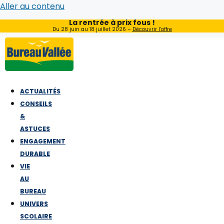
Aller au contenu
La rentrée à prix fous !
Du 28 juin au 18 juillet 2026 –
Découvrir l’offre
ACTUALITÉS
CONSEILS
&
ASTUCES
ENGAGEMENT
DURABLE
VIE
AU
BUREAU
UNIVERS
SCOLAIRE