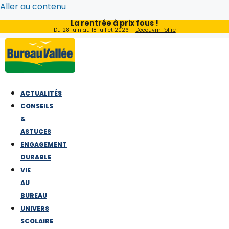
Aller au contenu
La rentrée à prix fous !
Du 28 juin au 18 juillet 2026 –
Découvrir l’offre
ACTUALITÉS
CONSEILS
&
ASTUCES
ENGAGEMENT
DURABLE
VIE
AU
BUREAU
UNIVERS
SCOLAIRE