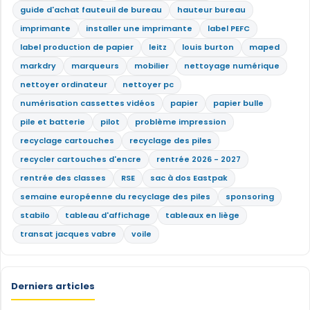
guide d'achat fauteuil de bureau
hauteur bureau
imprimante
installer une imprimante
label PEFC
label production de papier
leitz
louis burton
maped
markdry
marqueurs
mobilier
nettoyage numérique
nettoyer ordinateur
nettoyer pc
numérisation cassettes vidéos
papier
papier bulle
pile et batterie
pilot
problème impression
recyclage cartouches
recyclage des piles
recycler cartouches d'encre
rentrée 2026 - 2027
rentrée des classes
RSE
sac à dos Eastpak
semaine européenne du recyclage des piles
sponsoring
stabilo
tableau d'affichage
tableaux en liège
transat jacques vabre
voile
Derniers articles