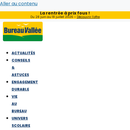
Aller au contenu
La rentrée à prix fous !
Du 28 juin au 18 juillet 2026 –
Découvrir l’offre
ACTUALITÉS
CONSEILS
&
ASTUCES
ENGAGEMENT
DURABLE
VIE
AU
BUREAU
UNIVERS
SCOLAIRE