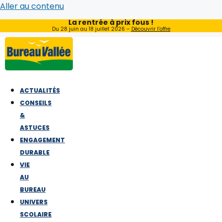
Aller au contenu
La rentrée à prix fous !
Du 28 juin au 18 juillet 2026 –
Découvrir l’offre
ACTUALITÉS
CONSEILS
&
ASTUCES
ENGAGEMENT
DURABLE
VIE
AU
BUREAU
UNIVERS
SCOLAIRE