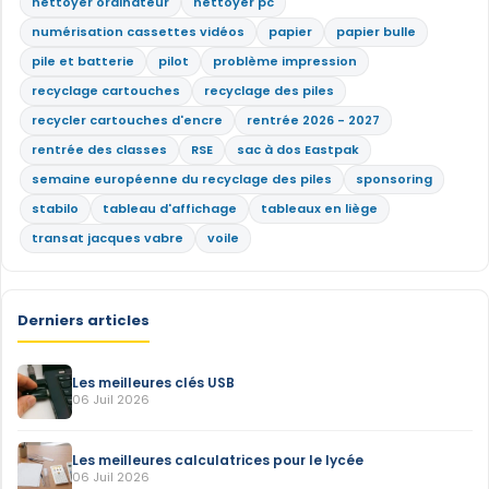
nettoyer ordinateur
nettoyer pc
numérisation cassettes vidéos
papier
papier bulle
pile et batterie
pilot
problème impression
recyclage cartouches
recyclage des piles
recycler cartouches d'encre
rentrée 2026 - 2027
rentrée des classes
RSE
sac à dos Eastpak
semaine européenne du recyclage des piles
sponsoring
stabilo
tableau d'affichage
tableaux en liège
transat jacques vabre
voile
Derniers articles
Les meilleures clés USB
06 Juil 2026
Les meilleures calculatrices pour le lycée
06 Juil 2026