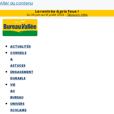
Aller au contenu
La rentrée à prix fous !
Du 28 juin au 18 juillet 2026 –
Découvrir l’offre
ACTUALITÉS
CONSEILS
&
ASTUCES
ENGAGEMENT
DURABLE
VIE
AU
BUREAU
UNIVERS
SCOLAIRE