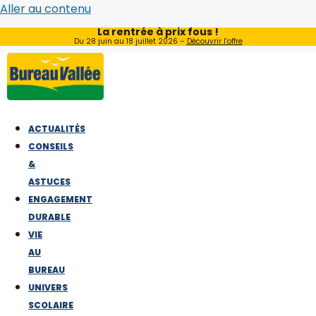
Aller au contenu
La rentrée à prix fous !
Du 28 juin au 18 juillet 2026 –
Découvrir l’offre
ACTUALITÉS
CONSEILS
&
ASTUCES
ENGAGEMENT
DURABLE
VIE
AU
BUREAU
UNIVERS
SCOLAIRE