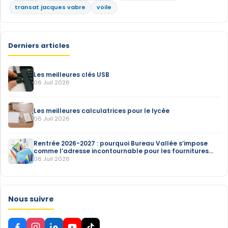
transat jacques vabre
voile
Derniers articles
Les meilleures clés USB
06 Juil 2026
Les meilleures calculatrices pour le lycée
06 Juil 2026
Rentrée 2026-2027 : pourquoi Bureau Vallée s’impose
comme l’adresse incontournable pour les fournitures
scolaires
06 Juil 2026
Nous suivre