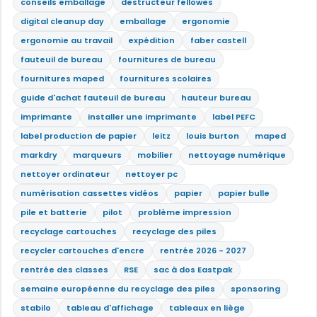
conseils emballage
destructeur fellowes
digital cleanup day
emballage
ergonomie
ergonomie au travail
expédition
faber castell
fauteuil de bureau
fournitures de bureau
fournitures maped
fournitures scolaires
guide d'achat fauteuil de bureau
hauteur bureau
imprimante
installer une imprimante
label PEFC
label production de papier
leitz
louis burton
maped
markdry
marqueurs
mobilier
nettoyage numérique
nettoyer ordinateur
nettoyer pc
numérisation cassettes vidéos
papier
papier bulle
pile et batterie
pilot
problème impression
recyclage cartouches
recyclage des piles
recycler cartouches d'encre
rentrée 2026 - 2027
rentrée des classes
RSE
sac à dos Eastpak
semaine européenne du recyclage des piles
sponsoring
stabilo
tableau d'affichage
tableaux en liège