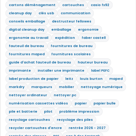
cartons déménagement
cartouches
casio fx92
cleanup day
clés usb
communication
conseils emballage
destructeur fellowes
digital cleanup day
emballage
ergonomie
ergonomie au travail
expédition
faber castell
fauteuil de bureau
fournitures de bureau
fournitures maped
fournitures scolaires
guide d'achat fauteuil de bureau
hauteur bureau
imprimante
installer une imprimante
label PEFC
label production de papier
leitz
louis burton
maped
markdry
marqueurs
mobilier
nettoyage numérique
nettoyer ordinateur
nettoyer pc
numérisation cassettes vidéos
papier
papier bulle
pile et batterie
pilot
problème impression
recyclage cartouches
recyclage des piles
recycler cartouches d'encre
rentrée 2026 - 2027