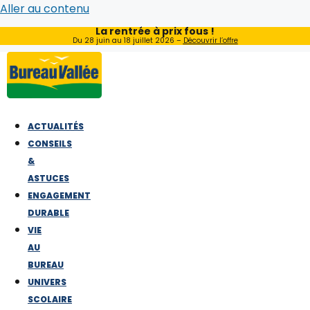
Aller au contenu
La rentrée à prix fous !
Du 28 juin au 18 juillet 2026 –
Découvrir l’offre
ACTUALITÉS
CONSEILS
&
ASTUCES
ENGAGEMENT
DURABLE
VIE
AU
BUREAU
UNIVERS
SCOLAIRE