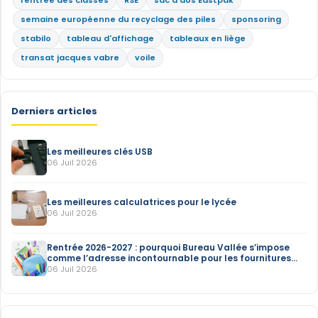
rentrée des classes
RSE
sac à dos Eastpak
semaine européenne du recyclage des piles
sponsoring
stabilo
tableau d'affichage
tableaux en liège
transat jacques vabre
voile
Derniers articles
Les meilleures clés USB
06 Juil 2026
Les meilleures calculatrices pour le lycée
06 Juil 2026
Rentrée 2026-2027 : pourquoi Bureau Vallée s’impose
comme l’adresse incontournable pour les fournitures
scolaires
06 Juil 2026