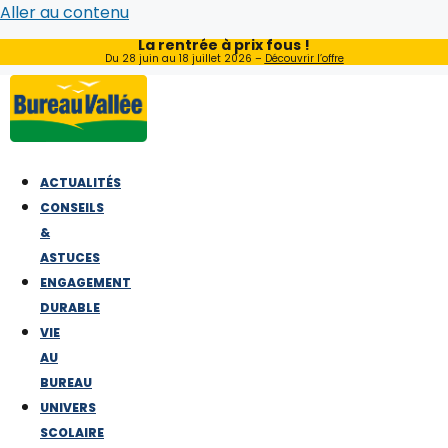
Aller au contenu
La rentrée à prix fous !
Du 28 juin au 18 juillet 2026 –
Découvrir l’offre
ACTUALITÉS
CONSEILS
&
ASTUCES
ENGAGEMENT
DURABLE
VIE
AU
BUREAU
UNIVERS
SCOLAIRE