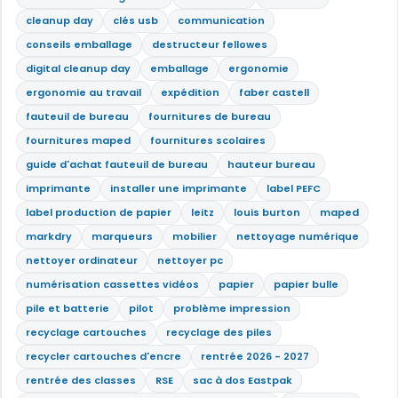
cleanup day
clés usb
communication
conseils emballage
destructeur fellowes
digital cleanup day
emballage
ergonomie
ergonomie au travail
expédition
faber castell
fauteuil de bureau
fournitures de bureau
fournitures maped
fournitures scolaires
guide d'achat fauteuil de bureau
hauteur bureau
imprimante
installer une imprimante
label PEFC
label production de papier
leitz
louis burton
maped
markdry
marqueurs
mobilier
nettoyage numérique
nettoyer ordinateur
nettoyer pc
numérisation cassettes vidéos
papier
papier bulle
pile et batterie
pilot
problème impression
recyclage cartouches
recyclage des piles
recycler cartouches d'encre
rentrée 2026 - 2027
rentrée des classes
RSE
sac à dos Eastpak