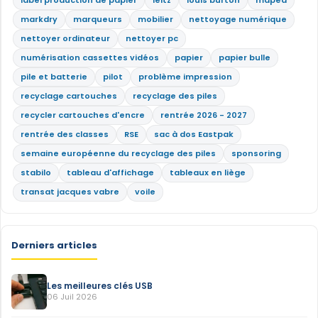
label production de papier
leitz
louis burton
maped
markdry
marqueurs
mobilier
nettoyage numérique
nettoyer ordinateur
nettoyer pc
numérisation cassettes vidéos
papier
papier bulle
pile et batterie
pilot
problème impression
recyclage cartouches
recyclage des piles
recycler cartouches d'encre
rentrée 2026 - 2027
rentrée des classes
RSE
sac à dos Eastpak
semaine européenne du recyclage des piles
sponsoring
stabilo
tableau d'affichage
tableaux en liège
transat jacques vabre
voile
Derniers articles
Les meilleures clés USB
06 Juil 2026