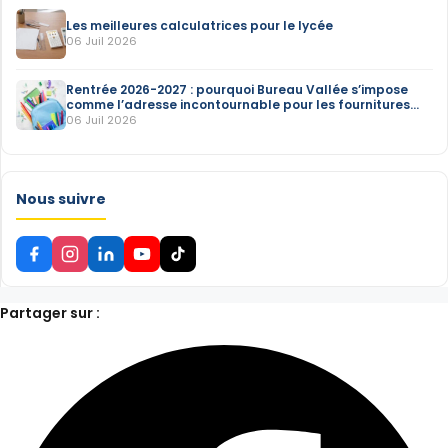
Les meilleures calculatrices pour le lycée
06 Juil 2026
Rentrée 2026-2027 : pourquoi Bureau Vallée s’impose
comme l’adresse incontournable pour les fournitures
scolaires
06 Juil 2026
Nous suivre
Partager sur :