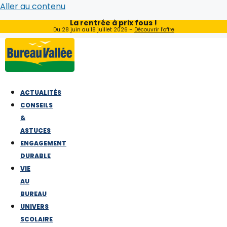
Aller au contenu
La rentrée à prix fous !
Du 28 juin au 18 juillet 2026 –
Découvrir l’offre
ACTUALITÉS
CONSEILS
&
ASTUCES
ENGAGEMENT
DURABLE
VIE
AU
BUREAU
UNIVERS
SCOLAIRE