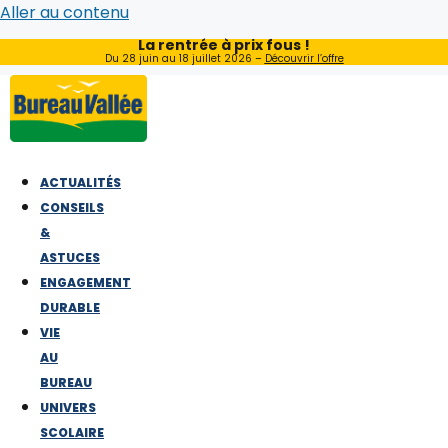
Aller au contenu
La rentrée à prix fous !
Du 28 juin au 18 juillet 2026 –
Découvrir l’offre
ACTUALITÉS
CONSEILS
&
ASTUCES
ENGAGEMENT
DURABLE
VIE
AU
BUREAU
UNIVERS
SCOLAIRE