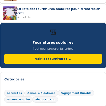
La liste des fournitures scolaires pour la rentrée en
cm1
Actualités
🎒
Fournitures scolaires
Tout pour préparer la rentrée
Voir les fournitures →
Catégories
Actualités
Conseils & Astuces
Engagement Durable
Univers Scolaire
Vie au Bureau