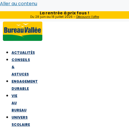
Aller au contenu
La rentrée à prix fous !
Du 28 juin au 18 juillet 2026 –
Découvrir l’offre
ACTUALITÉS
CONSEILS
&
ASTUCES
ENGAGEMENT
DURABLE
VIE
AU
BUREAU
UNIVERS
SCOLAIRE