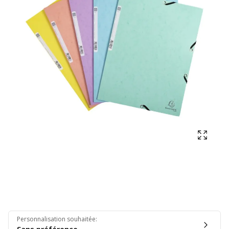
Affich
Personnalisation souhaitée
: