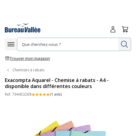
Me connecte
Panie
Re
Afficher la navigation
Trouver mon magasin
Chemises à rabats
Exacompta Aquarel - Chemise à rabats - A4 -
disponible dans différentes couleurs
Ref.
79445326
5
(1 avis)