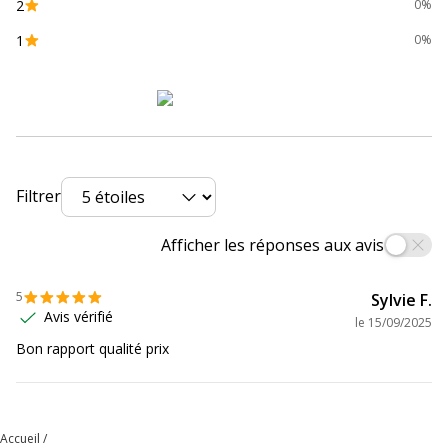
2
0%
1
0%
Marque
Exacompta
Référence produit fabricant
55560E
Dimensions et poids
Dimensions et poids
Filtrer
Largeur
240 mm
Afficher les réponses aux avis
Poids du produit
94 g
5
Sylvie F.
Profondeur
320 mm
Avis vérifié
le
15/09/2025
Bon rapport qualité prix
Accueil