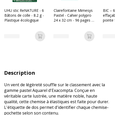
UHU stic ReNATURE - 6
Clairefontaine Mimesys
BIC – 6
Bâtons de colle - 8.2 g -
Pastel - Cahier polypro
effaçab
Plastique écologique
24 x 32 cm - 96 pages -
pointe 
grands carreaux (Seyes)
noir, 1
- disponible dans
différentes couleurs
Ajouter au panier
Ajouter au p
Description
Un vent de légèreté souffle sur le classement avec la
gamme pastel Aquarel d'Exacompta. Conçue en
véritable carte lustrée, une matière noble, haute
qualité, cette chemise à élastiques est faite pour durer.
L'étiquette de dos permet d'identifier chaque chemise-
pochette selon son contenu.