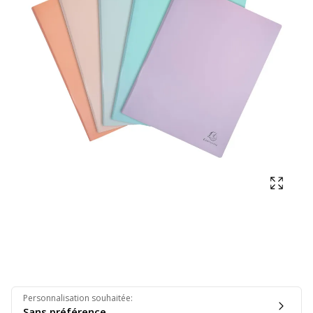
Affich
Personnalisation souhaitée
:
Sans préférence