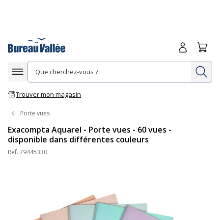
Me connecte
Panie
Re
Afficher la navigation
Trouver mon magasin
Porte vues
Exacompta Aquarel - Porte vues - 60 vues -
disponible dans différentes couleurs
Ref.
79445330