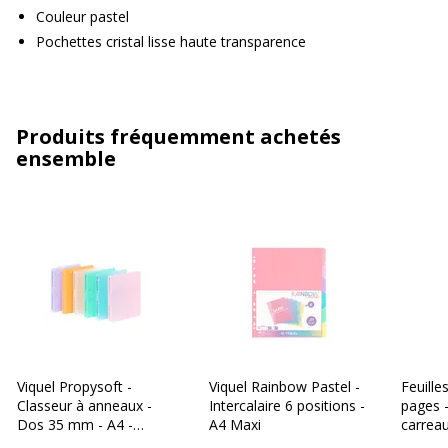
Couleur pastel
Pochettes cristal lisse haute transparence
Produits fréquemment achetés
ensemble
Viquel Propysoft -
Viquel Rainbow Pastel -
Feuille
Classeur à anneaux -
Intercalaire 6 positions -
pages 
Dos 35 mm - A4 -
A4 Maxi
carreau
disponible dans
Bureau