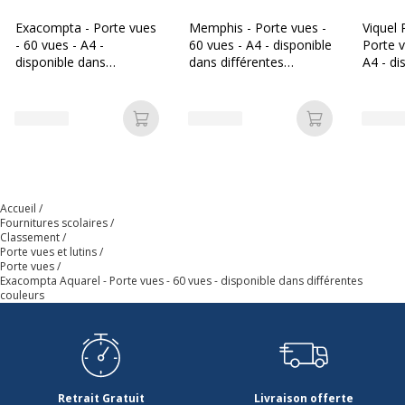
Exacompta - Porte vues
Memphis - Porte vues -
Viquel 
Quantité de vues
60
- 60 vues - A4 -
60 vues - A4 - disponible
Porte v
disponible dans
dans différentes
A4 - di
Taille du produit
240 x 320 mm
différentes couleurs
couleurs
différe
Caractéristiques générales
Ajouter au panier
Ajouter au p
Caractéristiques générales
Couleurs du produit
Bleu, corail, vert, mauve,
disponible
rose
Accueil
Fournitures scolaires
Classement
Couleur du produit
Assortiment de couleurs de
Porte vues et lutins
rêve
Porte vues
Exacompta Aquarel - Porte vues - 60 vues - disponible dans différentes
couleurs
Quantité incluse
1
Type de produit
Porte vues
Caractéristiques environnementales
Retrait Gratuit
Livraison offerte
Caractéristiques environnementales