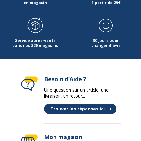
en magasin
à partir de 29€
Produit recyclable
Non
Données d'identification
Données d'identification
Service après-vente
30 jours pour
dans nos 320 magasins
changer d'avis
Code barre maitre
3130630883609
Marque
Exacompta
Besoin d’Aide ?
Référence produit fabricant
88360E
Une question sur un article, une
Dimensions et poids
livraison, un retour...
Dimensions et poids
Trouver les réponses ici
Largeur
240 mm
Poids du produit
320 g
Mon magasin