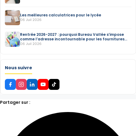
Les meilleures calculatrices pour le lycée
06 Juil 2026
Rentrée 2026-2027 : pourquoi Bureau Vallée s’impose
comme l’adresse incontournable pour les fournitures
scolaires
06 Juil 2026
Nous suivre
Partager sur :