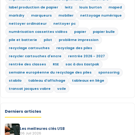
label production de papier
leitz
louis burton
maped
markdry
marqueurs
mobilier
nettoyage numérique
nettoyer ordinateur
nettoyer pc
numérisation cassettes vidéos
papier
papier bulle
pile et batterie
pilot
problème impression
recyclage cartouches
recyclage des piles
recycler cartouches d'encre
rentrée 2026 - 2027
rentrée des classes
RSE
sac à dos Eastpak
semaine européenne du recyclage des piles
sponsoring
stabilo
tableau d'affichage
tableaux en liège
transat jacques vabre
voile
Derniers articles
Les meilleures clés USB
06 Juil 2026