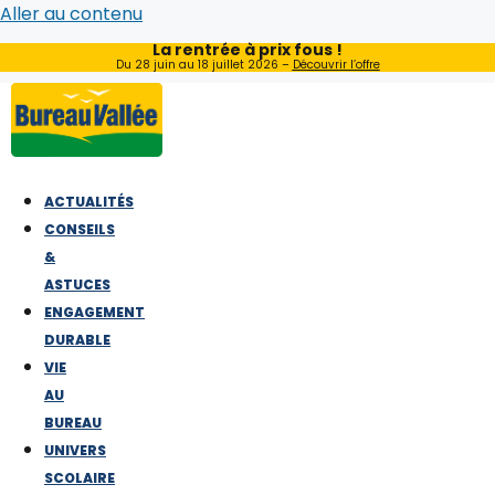
Aller au contenu
La rentrée à prix fous !
Du 28 juin au 18 juillet 2026 –
Découvrir l’offre
ACTUALITÉS
CONSEILS
&
ASTUCES
ENGAGEMENT
DURABLE
VIE
AU
BUREAU
UNIVERS
SCOLAIRE