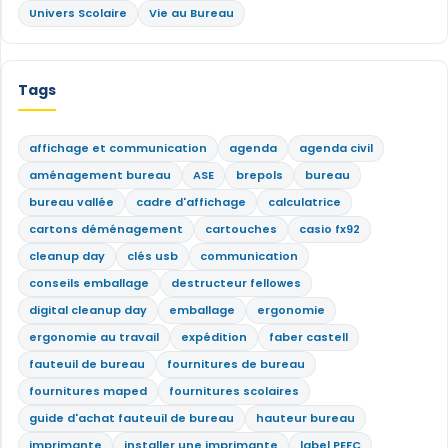
Univers Scolaire
Vie au Bureau
Tags
affichage et communication
agenda
agenda civil
aménagement bureau
ASE
brepols
bureau
bureau vallée
cadre d'affichage
calculatrice
cartons déménagement
cartouches
casio fx92
cleanup day
clés usb
communication
conseils emballage
destructeur fellowes
digital cleanup day
emballage
ergonomie
ergonomie au travail
expédition
faber castell
fauteuil de bureau
fournitures de bureau
fournitures maped
fournitures scolaires
guide d'achat fauteuil de bureau
hauteur bureau
imprimante
installer une imprimante
label PEFC