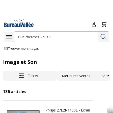
Me connecte
Panie
Re
Afficher la navigation
Trouver mon magasin
Image et Son
Trier
Filtrer
136
articles
Philips 27E2N1100L - Écran