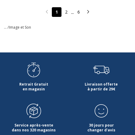
...
1
2
6
Page précédente
Page suivante
... /
Image et Son
Retrait Gratuit
Livraison offerte
en magasin
à partir de 29€
Service après-vente
30 jours pour
dans nos 320 magasins
changer d'avis