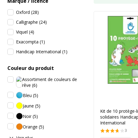
Marque / licence
Oxford
(
28
)
Calligraphe
(
24
)
Viquel
(
4
)
Exacompta
(
1
)
Handicap International
(
1
)
Couleur du produit
Assortiment de couleurs de
rêve
(
6
)
Bleu
(
5
)
Jaune
(
5
)
Kit de 10 protège-l
Noir
(
5
)
solidaires Handica
International
Orange
(
5
)
3
Voir plus