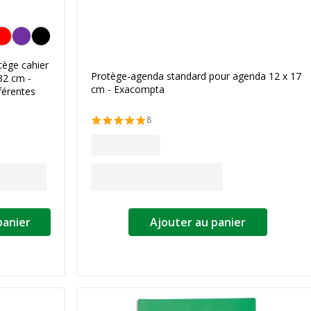
a couleur
tège cahier
Protège-agenda standard pour agenda 12 x 17
32 cm -
cm - Exacompta
férentes
8
panier
Ajouter au panier