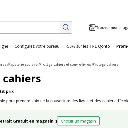
Rechercher
Trouver mon mag
ligne
Configurez votre bureau
-50% sur les TPE Qonto
Prom
ires
Papeterie scolaire
Protège cahiers et couvre-livres
Protège cahiers
 cahiers
it prix
le pour prendre soin de la couverture des livres et des cahiers d’école
retrait Gratuit en magasin :)
Choisir un magasin