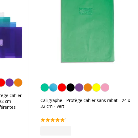
a couleur
Vert
tège cahier
Calligraphe - Protège cahier sans rabat - 24 x
22 cm -
32 cm - vert
férentes
1