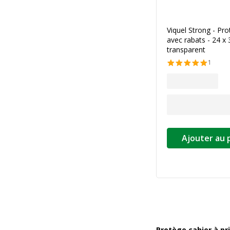
Viquel Strong - Pro
avec rabats - 24 x 
transparent
1
Ajouter au 
Protège cahier à pr