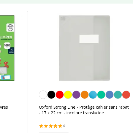
Blanc transparent
ivres
Oxford Strong Line - Protège cahier sans rabat
p
- 17 x 22 cm - incolore translucide
4