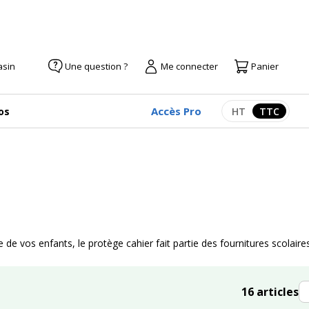
asin
Une question ?
Me connecter
Panier
Accès Pro
os
HT
TTC
Afficher les pr
Afficher
 de vos enfants, le protège cahier fait partie des fournitures scolaires
T
16
articles