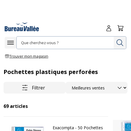
Me connecte
Panie
Re
Afficher la navigation
Trouver mon magasin
Pochettes plastiques perforées
Trier
Filtrer
69
articles
Exacompta - 50 Pochettes