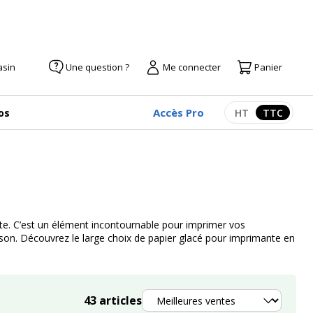
asin
Une question ?
Me connecter
Panier
Accès Pro
os
HT
TTC
Afficher les pr
Afficher
lante. C’est un élément incontournable pour imprimer vos
on. Découvrez le large choix de papier glacé pour imprimante en
Trier
43
articles