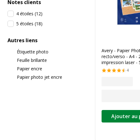
Notes clients
4 étoiles
(
12
)
5 étoiles
(
18
)
Autres liens
Avery - Papier Pho
Étiquette photo
recto/verso - A4 - 
Feuille brillante
impression laser - 5
Papier encre
4
Papier photo jet encre
Ajouter au 