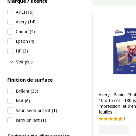
Marque / licence
APLI
(
15
)
Avery
(
14
)
Canon
(
4
)
Epson
(
4
)
HP
(
3
)
Voir plus
Finition de surface
Brillant
(
33
)
Avery - Papier Photo
10 x 15 cm - 180 g
Mat
(
6
)
impression jet d'en
Satin semi-brillant
(
1
)
feuilles
4
semi-brillant
(
1
)