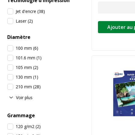
Technologie d'impression
Jet d'encre
(
38
)
Laser
(
2
)
Ajouter au 
Diamètre
100 mm
(
6
)
101.6 mm
(
1
)
105 mm
(
2
)
130 mm
(
1
)
210 mm
(
28
)
Voir plus
Grammage
120 g/m2
(
2
)