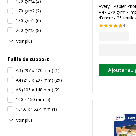
150 g/m2
(
2
)
Avery - Papier Photo
170 g/m2
(
2
)
A4 - 270 g/m² - imp
d'encre - 25 feuille
180 g/m2
(
6
)
4
200 g/m2
(
8
)
Voir plus
Taille de support
Ajouter au 
A3 (297 x 420 mm)
(
1
)
A4 (210 x 297 mm)
(
29
)
A6 (105 x 148 mm)
(
2
)
100 x 150 mm
(
5
)
101.6 x 152.4 mm
(
1
)
Voir plus