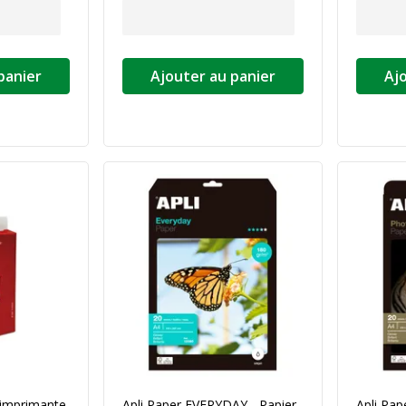
panier
Ajouter au panier
Aj
 imprimante
Apli Paper EVERYDAY - Papier
Apli Pap