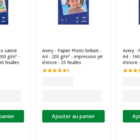
to satiné
Avery - Papier Photo brillant -
Avery - 
200 g/m² -
A4 - 200 g/m² - impression jet
A4 - 160
0 feuilles
d'encre - 25 feuilles
d'encre -
6
panier
Ajouter au panier
Aj