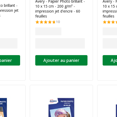
Avery - Papier Photo brillant -
Avery - 
 brillant -
10 x 15 cm - 200 g/m² -
10 x 15 
ression jet
impression jet d'encre - 60
impressi
s
feuilles
feuilles
10
panier
Ajouter au panier
Aj