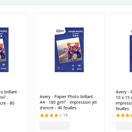
 brillant -
Avery - 
Avery - Papier Photo brillant -
/m² -
10 x 15 
A4 - 180 g/m² - impression jet
cre - 80
impressi
d'encre - 40 feuilles
feuilles
18