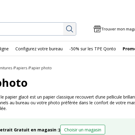
Rechercher
Trouver mon mag
ligne
Configurez votre bureau
-50% sur les TPE Qonto
Prom
rnitures
Papiers
Papier photo
photo
 le papier glacé est un papier classique recouvert d’une pellicule bril
els au bureau ou votre photo préférée dans le confort de votre mais
lée.
retrait Gratuit en magasin :)
Choisir un magasin