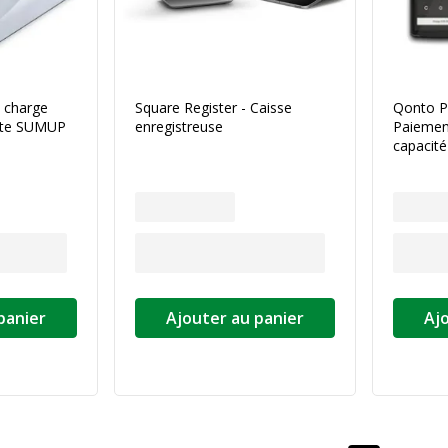
e charge
Square Register - Caisse
Qonto P
arte SUMUP
enregistreuse
Paiemen
capacité
panier
Ajouter au panier
Aj