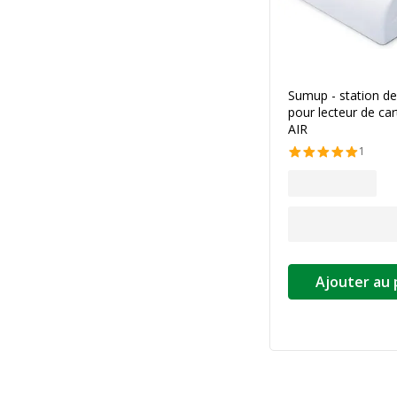
Sumup - station d
pour lecteur de c
AIR
1
Ajouter au 