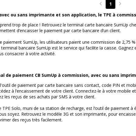
1
Page précédente
Page su
vec ou sans imprimante et son application, le TPE à commissi
i prend trop de place ! Retrouvez le terminal carte bancaire SumUp c
mettent d’encaisser le paiement par carte bancaire d’un client.
de paiement SumUp, les utilisateurs paient une commission de 2,75 % 
 terminal bancaire SumUp est le service qui facilite la caisse. Gagnez
us consacrer à votre activité.
inal de paiement CB SumUp à commission, avec ou sans imprim
l'outil de paiement par carte bancaire sans contact, code PIN et mobil
cédez à l’encaissement de votre client. Connectez-le à votre mobile et 
z les reçus de ses achats par SMS à votre client.
 TPE Solo, muni de sa station de recharge, est l’outil de paiement à éc
us soyez. Retrouvez le modèle 3G et son imprimante, pour encaisser
rimer des reçus très facilement.