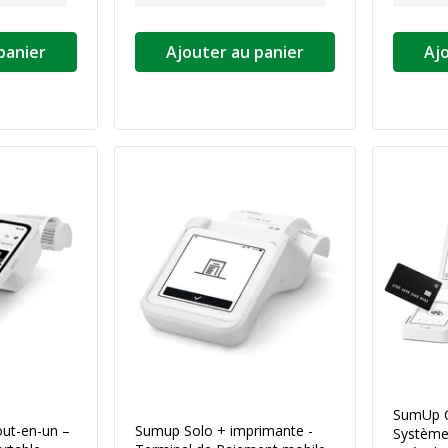
panier
Ajouter au panier
Aj
SumUp Ca
ut-en-un –
Sumup Solo + imprimante -
Système 