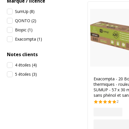
Marque / licence
SumUp
(
8
)
QONTO
(
2
)
Biopic
(
1
)
Exacompta
(
1
)
Notes clients
4 étoiles
(
4
)
5 étoiles
(
3
)
Exacompta - 20 Bo
thermiques - roule
SUMUP - 57 x 30 
sans phénol et san
2