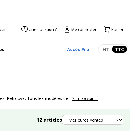
asin
Une question ?
Me connecter
Panier
Accès Pro
os
HT
TTC
Afficher les pr
Afficher
vices. Retrouvez tous les modèles de
> En savoir +
Trier
12
articles