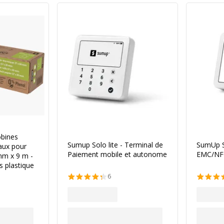
bines
Sumup Solo lite - Terminal de
SumUp So
aux pour
Paiement mobile et autonome
EMC/NFC
mm x 9 m -
s plastique
6