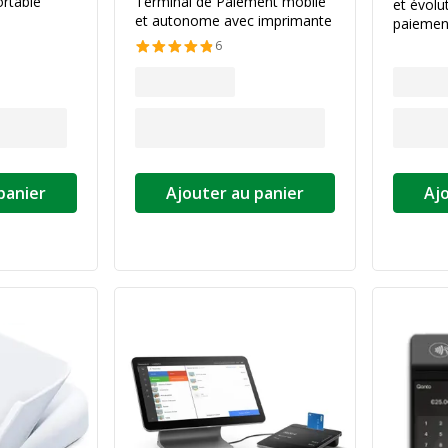
ortable
Terminal de Paiement mobile
et évolu
et autonome avec imprimante
paiemen
6
panier
Ajouter au panier
Aj