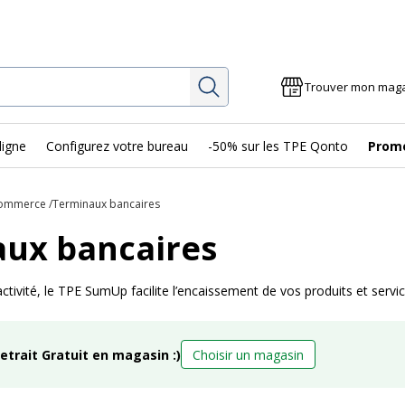
Rechercher
Trouver mon mag
ligne
Configurez votre bureau
-50% sur les TPE Qonto
Prom
Commerce
Terminaux bancaires
ux bancaires
activité, le TPE SumUp facilite l’encaissement de vos produits et ser
retrait Gratuit en magasin :)
Choisir un magasin