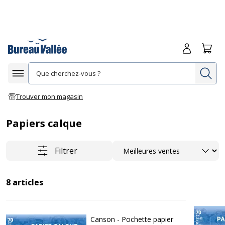
Me connecte
Panie
Re
Afficher la navigation
Trouver mon magasin
Papiers calque
Trier
Filtrer
8
articles
Canson - Pochette papier