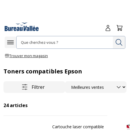
Me connecte
Panie
Re
Afficher la navigation
Trouver mon magasin
Toners compatibles Epson
Trier
Filtrer
24
articles
Cartouche laser compatible