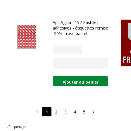
Apli Agipa - 192 Pastilles
adhésives - étiquettes remise
-50% - rose pastel
Ajouter au panier
1
2
3
4
5
Page précédente
Page suivante
... /
Etiquetage