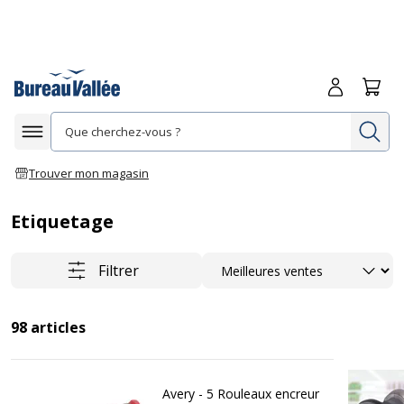
Me connecte
Panie
Re
Afficher la navigation
Trouver mon magasin
Etiquetage
Trier
Filtrer
98
articles
Avery - 5 Rouleaux encreur