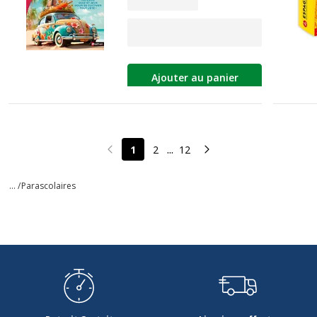
Ajouter au panier
...
1
2
12
Page précédente
Page suivante
... /
Parascolaires