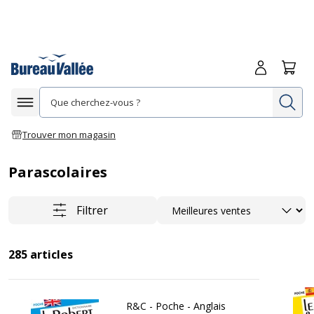
Me connecte
Panie
Re
Afficher la navigation
Trouver mon magasin
Parascolaires
Trier
Filtrer
285
articles
R&C - Poche - Anglais