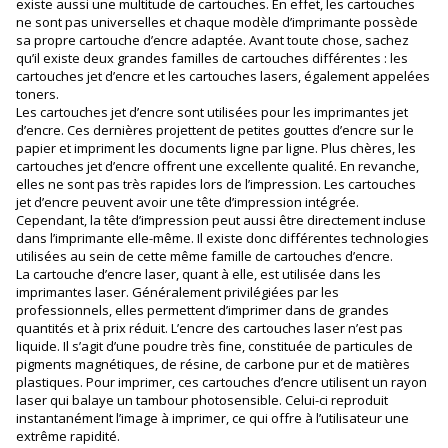
existe aussi une multitude de cartouches. En effet, les cartouches
ne sont pas universelles et chaque modèle d’imprimante possède
sa propre cartouche d’encre adaptée. Avant toute chose, sachez
qu’il existe deux grandes familles de cartouches différentes : les
cartouches jet d’encre et les cartouches lasers, également appelées
toners.
Les cartouches jet d’encre sont utilisées pour les imprimantes jet
d’encre. Ces dernières projettent de petites gouttes d’encre sur le
papier et impriment les documents ligne par ligne. Plus chères, les
cartouches jet d’encre offrent une excellente qualité. En revanche,
elles ne sont pas très rapides lors de l’impression. Les cartouches
jet d’encre peuvent avoir une tête d’impression intégrée.
Cependant, la tête d’impression peut aussi être directement incluse
dans l’imprimante elle-même. Il existe donc différentes technologies
utilisées au sein de cette même famille de cartouches d’encre.
La cartouche d’encre laser, quant à elle, est utilisée dans les
imprimantes laser. Généralement privilégiées par les
professionnels, elles permettent d’imprimer dans de grandes
quantités et à prix réduit. L’encre des cartouches laser n’est pas
liquide. Il s’agit d’une poudre très fine, constituée de particules de
pigments magnétiques, de résine, de carbone pur et de matières
plastiques. Pour imprimer, ces cartouches d’encre utilisent un rayon
laser qui balaye un tambour photosensible. Celui-ci reproduit
instantanément l’image à imprimer, ce qui offre à l’utilisateur une
extrême rapidité.