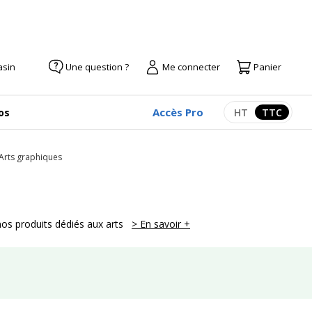
asin
Une question ?
Me connecter
Panier
Accès Pro
os
HT
TTC
Afficher les pr
Afficher
Arts graphiques
nos produits dédiés aux arts
> En savoir +