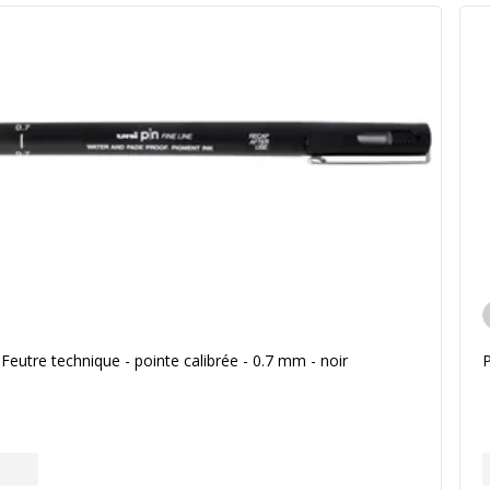
A
Feutre technique - pointe calibrée - 0.7 mm - noir
P