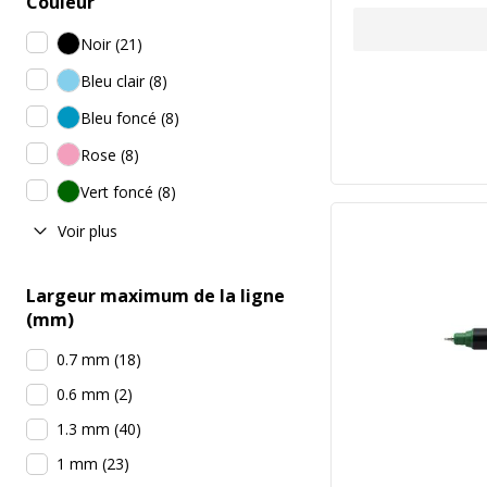
Couleur
Noir
(
21
)
Bleu clair
(
8
)
Bleu foncé
(
8
)
Rose
(
8
)
Vert foncé
(
8
)
Voir plus
Largeur maximum de la ligne
(mm)
0.7 mm
(
18
)
0.6 mm
(
2
)
1.3 mm
(
40
)
1 mm
(
23
)