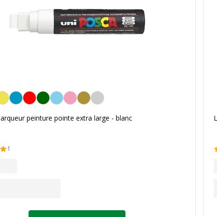
rqueur peinture pointe extra large - blanc
L
1