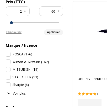
Prix (TTC)
€
€
Réinitialiser
Appliquer
Marque / licence
POSCA
(
176
)
Winsor & Newton
(
167
)
MITSUBISHI
(
19
)
STAEDTLER
(
13
)
UNI PIN - Feutre te
Sharpie
(
6
)
Voir plus
1