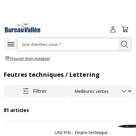
Me connecte
Panie
Re
Afficher la navigation
Trouver mon magasin
Feutres techniques / Lettering
Trier
Filtrer
81
articles
UNI PIN - Feutre technique -