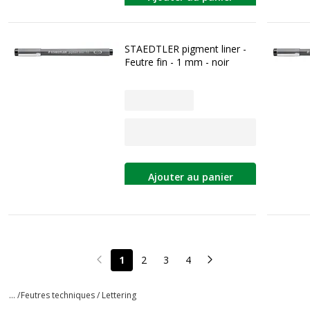
STAEDTLER pigment liner -
Feutre fin - 1 mm - noir
Ajouter au panier
1
2
3
4
Page précédente
Page suivante
... /
Feutres techniques / Lettering