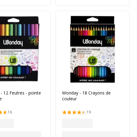
 12 Feutres - pointe
Wonday - 18 Crayons de
e
couleur
16
19