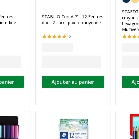
STAEDTL
Feutres
STABILO Trio A-Z - 12 Feutres
crayons 
inte fine
dont 2 fluo - pointe moyenne
hexagona
Multiver
15
panier
Ajouter au panier
Aj