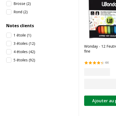
Brosse
(
2
)
Rond
(
2
)
Notes clients
1 étoile
(
1
)
3 étoiles
(
12
)
Wonday - 12 Feutre
fine
4 étoiles
(
42
)
5 étoiles
(
92
)
44
Ajouter au 