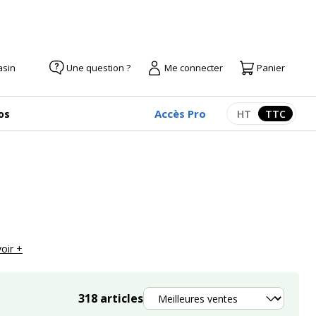
asin
Une question ?
Me connecter
Panier
Accès Pro
os
HT
TTC
Afficher les pr
Afficher
oir +
Trier
318
articles