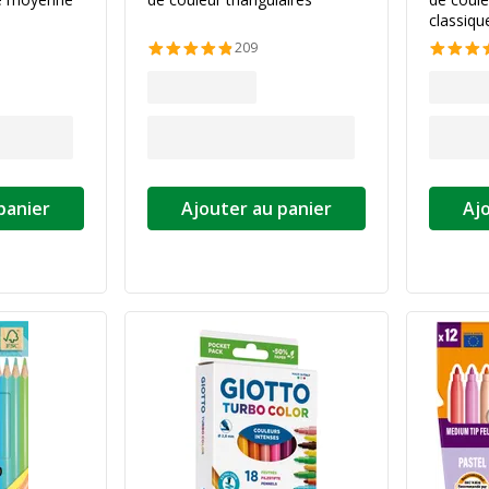
classiqu
209
panier
Ajouter au panier
Aj