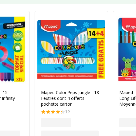
- 15
Maped Color'Peps Jungle - 18
Maped -
Infinity -
Feutres dont 4 offerts -
Long Lif
pochette carton
Moyenn
19