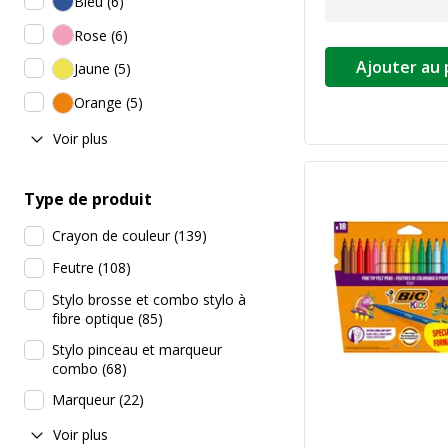
Bleu
(
6
)
Rose
(
6
)
Ajouter au 
Jaune
(
5
)
Orange
(
5
)
Voir plus
Type de produit
Crayon de couleur
(
139
)
Feutre
(
108
)
Stylo brosse et combo stylo à
fibre optique
(
85
)
Stylo pinceau et marqueur
combo
(
68
)
Marqueur
(
22
)
Voir plus