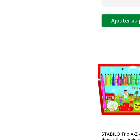
Ajouter au 
STABILO Trio A-Z -
dont 4 fluo - poin