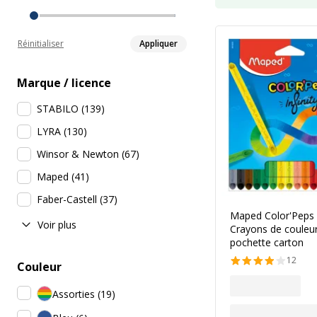
Réinitialiser
Appliquer
Marque / licence
STABILO
(
139
)
LYRA
(
130
)
Winsor & Newton
(
67
)
Maped
(
41
)
Faber-Castell
(
37
)
Maped Color'Peps 
Voir plus
Crayons de couleur 
pochette carton
12
Couleur
Assorties
(
19
)