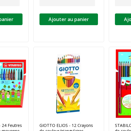
panier
Ajouter au panier
Aj
 24 Feutres
GIOTTO ELIOS - 12 Crayons
STABILO
te moyenne
de couleur triangulaires
de coule