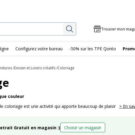
Rechercher
Trouver mon mag
ligne
Configurez votre bureau
-50% sur les TPE Qonto
Prom
rnitures
Dessin et Loisirs créatifs
Coloriage
ge
que couleur
 le coloriage est une activité qui apporte beaucoup de plaisir
> En sav
retrait Gratuit en magasin :)
Choisir un magasin