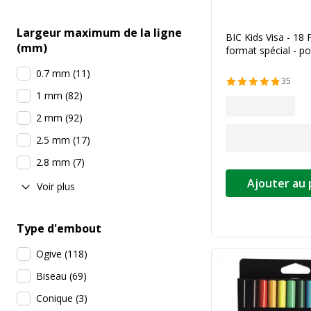
Largeur maximum de la ligne
BIC Kids Visa - 18 
(mm)
format spécial - po
0.7 mm
(
11
)
35
1 mm
(
82
)
2 mm
(
92
)
2.5 mm
(
17
)
2.8 mm
(
7
)
Ajouter au 
Voir plus
Type d'embout
Ogive
(
118
)
Biseau
(
69
)
Conique
(
3
)