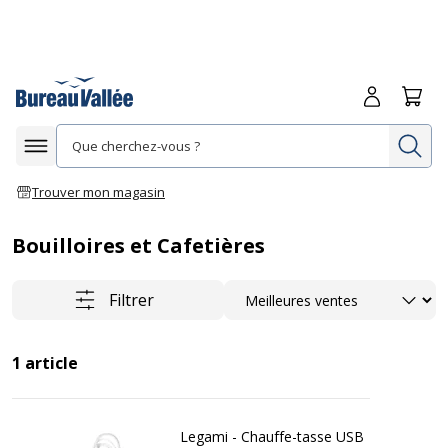
Me connecte
Panie
Re
Afficher la navigation
Trouver mon magasin
Bouilloires et Cafetières
Trier
Filtrer
1
article
Legami - Chauffe-tasse USB