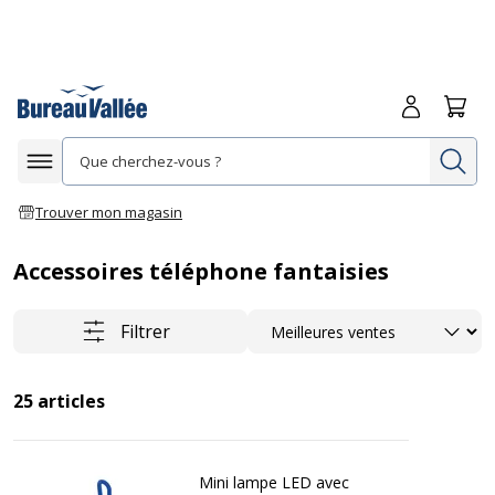
Me connecte
Panie
Re
Afficher la navigation
Trouver mon magasin
Accessoires téléphone fantaisies
Trier
Filtrer
25
articles
Mini lampe LED avec