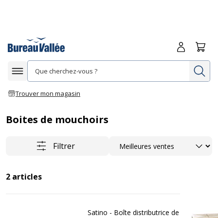
Me connecte
Panie
Re
Afficher la navigation
Trouver mon magasin
Boites de mouchoirs
Trier
Filtrer
2
articles
Satino - Boîte distributrice de