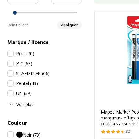
Réinitialiser
Appliquer
Marque / licence
Pilot
(
70
)
BIC
(
68
)
STAEDTLER
(
66
)
Pentel
(
43
)
Uni
(
39
)
Voir plus
Maped Marker'Peps
marqueurs effaçable
Couleur
couleurs assorties
32
Noir
(
79
)