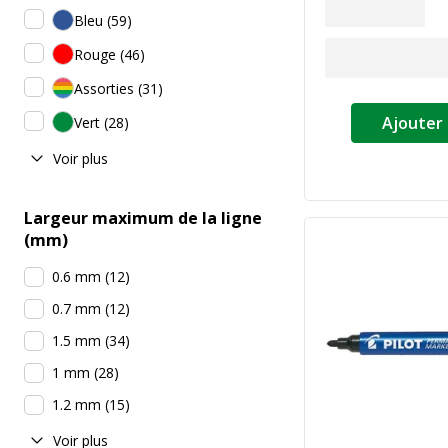
Bleu
(
59
)
Rouge
(
46
)
Assorties
(
31
)
Ajouter 
Vert
(
28
)
Voir plus
Largeur maximum de la ligne
(mm)
0.6 mm
(
12
)
0.7 mm
(
12
)
1.5 mm
(
34
)
1 mm
(
28
)
1.2 mm
(
15
)
Voir plus