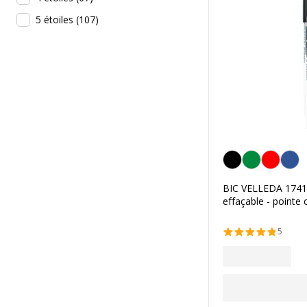
5 étoiles
(
107
)
Noir
BIC VELLEDA 1741
effaçable - pointe 
5