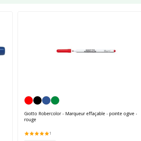
Rouge
e
Giotto Robercolor - Marqueur effaçable - pointe ogive -
rouge
1