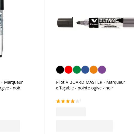
Noir
 - Marqueur
Pilot V BOARD MASTER - Marqueur
ogive - noir
effaçable - pointe ogive - noir
1