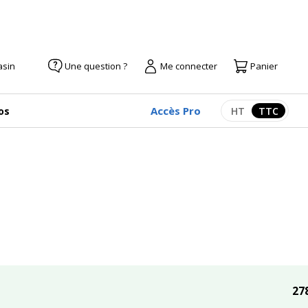
asin
Une question ?
Me connecter
Panier
Accès Pro
os
HT
TTC
Afficher les pr
Afficher
27