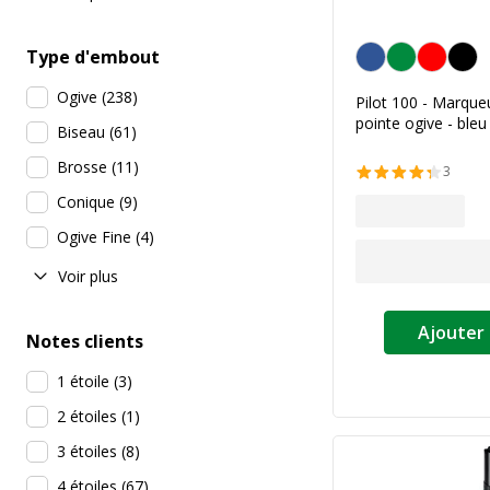
Bleu
Type d'embout
Ogive
(
238
)
Pilot 100 - Marque
pointe ogive - bleu
Biseau
(
61
)
Brosse
(
11
)
3
Conique
(
9
)
Ogive Fine
(
4
)
Voir plus
Ajouter 
Notes clients
1 étoile
(
3
)
2 étoiles
(
1
)
3 étoiles
(
8
)
4 étoiles
(
67
)