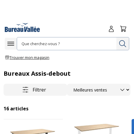
Me connecte
Panie
Re
Afficher la navigation
Trouver mon magasin
Bureaux Assis-debout
Trier
Filtrer
16
articles