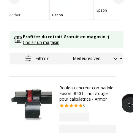
Slide précédent
Slide 
Epson
Brother
Canon
Profitez du retrait Gratuit en magasin :)
Choisir un magasin
Trier
Filtrer
Rouleau encreur compatible
Epson IR40T - noir/rouge -
pour calculatrice - Armor
6