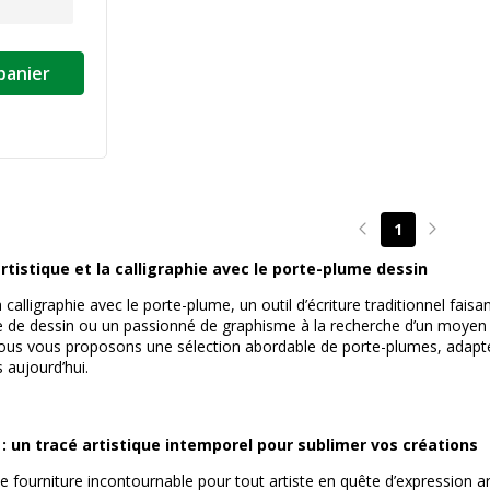
panier
1
Page précédente
Page su
rtistique et la calligraphie avec le porte-plume dessin
 calligraphie avec le porte-plume, un outil d’écriture traditionnel fai
ue de dessin ou un passionné de graphisme à la recherche d’un moyen 
us vous proposons une sélection abordable de porte-plumes, adaptés à 
s aujourd’hui.
: un tracé artistique intemporel pour sublimer vos créations
 fourniture incontournable pour tout artiste en quête d’expression arti