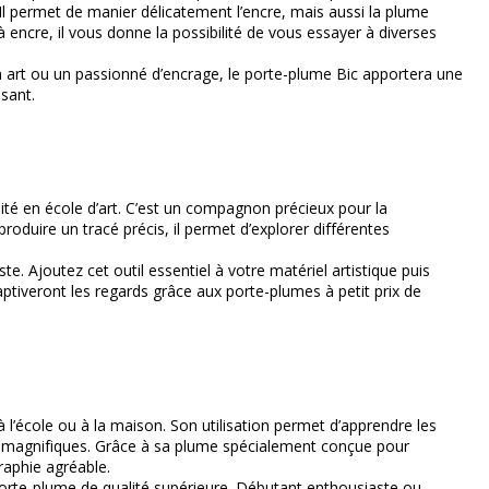
 Il permet de manier délicatement l’encre, mais aussi la plume
encre, il vous donne la possibilité de vous essayer à diverses
t en art ou un passionné d’encrage, le porte-plume Bic apportera une
ssant.
lité en école d’art. C’est un compagnon précieux pour la
roduire un tracé précis, il permet d’explorer différentes
te. Ajoutez cet outil essentiel à votre matériel artistique puis
ptiveront les regards grâce aux porte-plumes à petit prix de
 à l’école ou à la maison. Son utilisation permet d’apprendre les
tats magnifiques. Grâce à sa plume spécialement conçue pour
graphie agréable.
n porte-plume de qualité supérieure. Débutant enthousiaste ou