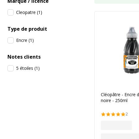
Marque / licence
Cleopatre
(
1
)
Type de produit
Encre
(
1
)
Notes clients
5 étoiles
(
1
)
Cléopâtre - Encre 
noire - 250ml
2