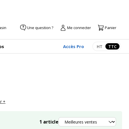
asin
Une question ?
Me connecter
Panier
Accès Pro
os
HT
TTC
Afficher les pr
Afficher
r +
Trier
1
article