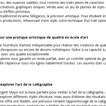
ates, des nuances subtiles, tout comme des traits pleins de caractère.
créations graphiques uniques. Vendu avec un jeu de plumes de stylo à 
u d’effets picturaux.
 traditionnel incarne l’élégance, la précision artistique. Pour étudian
s productions, rehaussant votre style, votre technique d’un trait saisi
our une pratique artistique de qualité en école d’art
 fourniture d’artiste indispensable pour réaliser des créations de qua
, d’esquisses ou encore de dessins esthétiques. Grâce à sa capacité à p
 avec une qualité exceptionnelle.
e-plume vous garantit un rendu parfait, avec un contrôle optimal du ges
ité s’épanouir sous vos lignes habilement tracées. Les œuvres d’art ca
explorer l’art de la calligraphie
ent Major est la base parfaite pour s’initier à l’art de la calligraphie,
explorer différents styles d’écriture, mais aussi d’obtenir des résul
me offre une fluidité, une précision rendant l’apprentissage de la calli
votre imagination, explorez les subtilités de cet art ancestral avec u