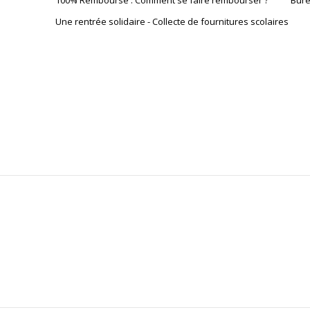
100% Remboursé : Comment se faire rembourser ?
Bure
Une rentrée solidaire - Collecte de fournitures scolaires