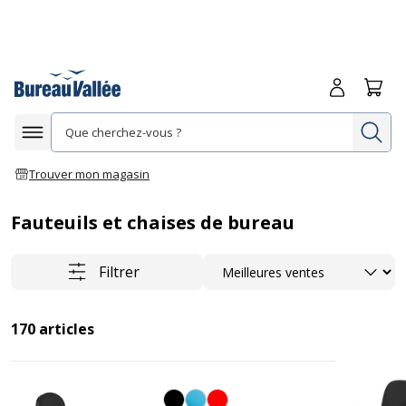
Me connecte
Panie
Re
Afficher la navigation
Trouver mon magasin
Fauteuils et chaises de bureau
Trier
Filtrer
170
articles
Noir