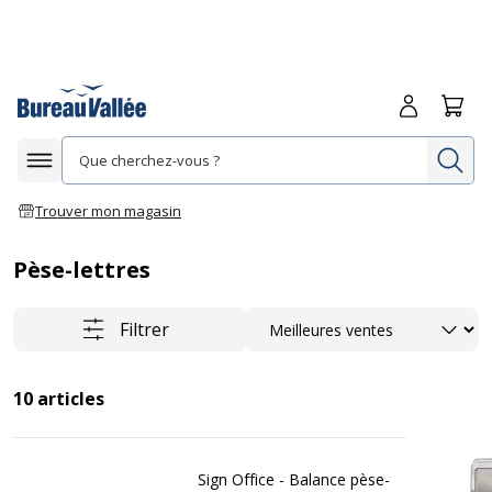
Me connecte
Panie
Re
Afficher la navigation
Trouver mon magasin
Pèse-lettres
Trier
Filtrer
10
articles
Sign Office - Balance pèse-