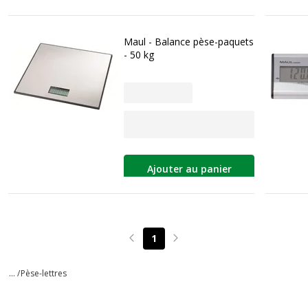
Maul - Balance pèse-paquets
- 50 kg
Ajouter au panier
1
Page précédente
Page suivante
... /
Pèse-lettres