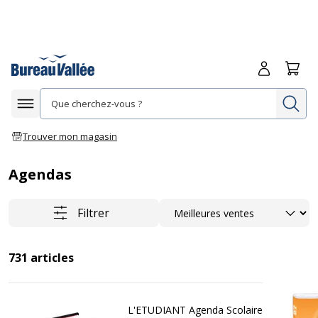
Me connecte
Panie
Re
Afficher la navigation
Trouver mon magasin
Agendas
Trier
Filtrer
731
articles
L'ETUDIANT Agenda Scolaire