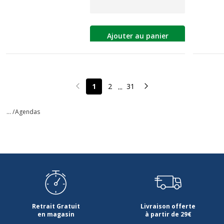
Ajouter au panier
...
1
2
31
Page précédente
Page suivante
... /
Agendas
Retrait Gratuit
Livraison offerte
en magasin
à partir de 29€