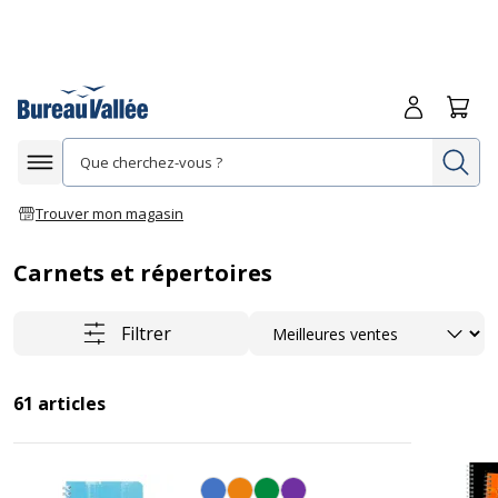
Me connecte
Panie
Re
Afficher la navigation
Trouver mon magasin
Carnets et répertoires
Trier
Filtrer
61
articles
Personnalisation de la couleur