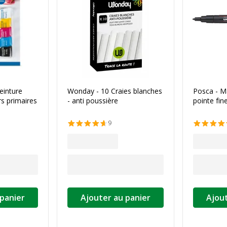
einture
Wonday - 10 Craies blanches
Posca - M
s primaires
- anti poussière
pointe fine
9
 panier
Ajouter au panier
Ajout