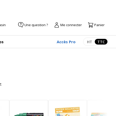
asin
Une question ?
Me connecter
Panier
Accès Pro
os
HT
TTC
Afficher les pr
Afficher
 +