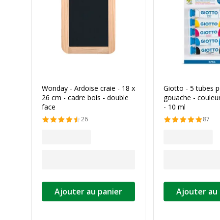
Wonday - Ardoise craie - 18 x
Giotto - 5 tubes p
26 cm - cadre bois - double
gouache - couleur
face
- 10 ml
26
87
Ajouter au panier
Ajouter au