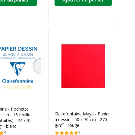
aine - Pochette
Clairefontaine Maya - Papier
ssin - 15 feuilles
à dessin - 50 x 70 cm - 270
atuites) - 24 x 32
g/m² - rouge
r - blanc
9
1