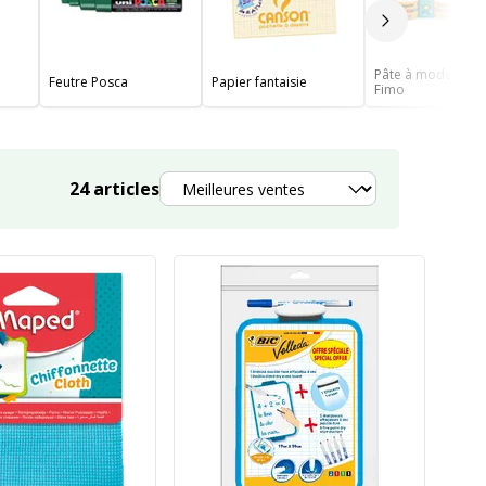
Slide suivan
Pâte à modeler et
Feutre Posca
Papier fantaisie
Fimo
Trier
24
articles