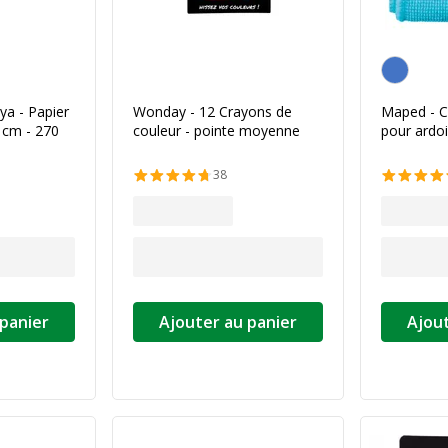
Personnalis
ya - Papier
Wonday - 12 Crayons de
Maped - C
0 cm - 270
couleur - pointe moyenne
pour ardo
38
 panier
Ajouter au panier
Ajout