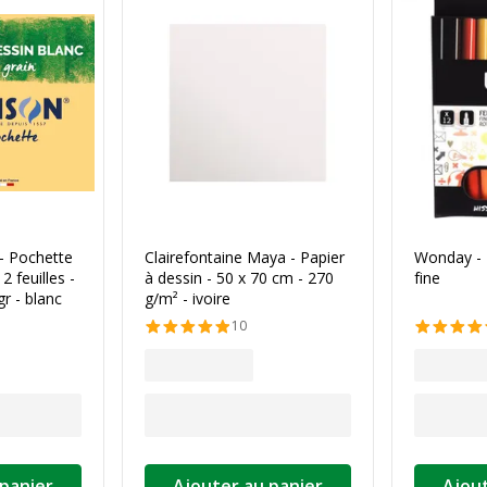
- Pochette
Clairefontaine Maya - Papier
Wonday - 
2 feuilles -
à dessin - 50 x 70 cm - 270
fine
r - blanc
g/m² - ivoire
10
 panier
Ajouter au panier
Ajout