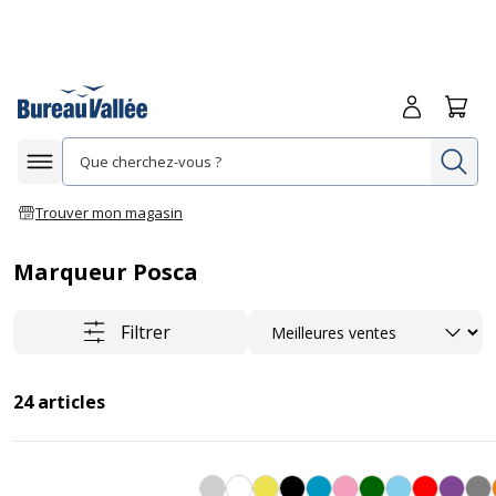
Me connecte
Panie
Re
Afficher la navigation
Trouver mon magasin
Marqueur Posca
Trier
Filtrer
24
articles
Argent