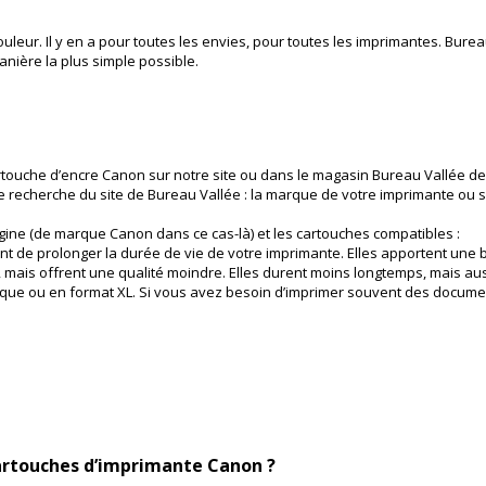
leur. Il y en a pour toutes les envies, pour toutes les imprimantes. Bure
anière la plus simple possible.
touche d’encre Canon sur notre site ou dans le magasin Bureau Vallée de 
e recherche du site de Bureau Vallée : la marque de votre imprimante ou 
origine (de marque Canon dans ce cas-là) et les cartouches compatibles :
tent de prolonger la durée de vie de votre imprimante. Elles apportent un
 mais offrent une qualité moindre. Elles durent moins longtemps, mais auss
ique ou en format XL. Si vous avez besoin d’imprimer souvent des documen
artouches d’imprimante Canon ?