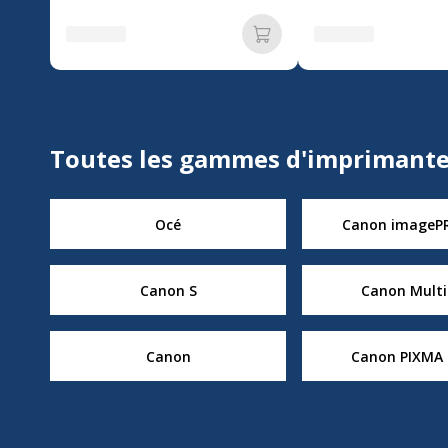
Ajouter au panier
Toutes les gammes d'imprimant
Océ
Canon imageP
Canon S
Canon Multi
Canon
Canon PIXMA