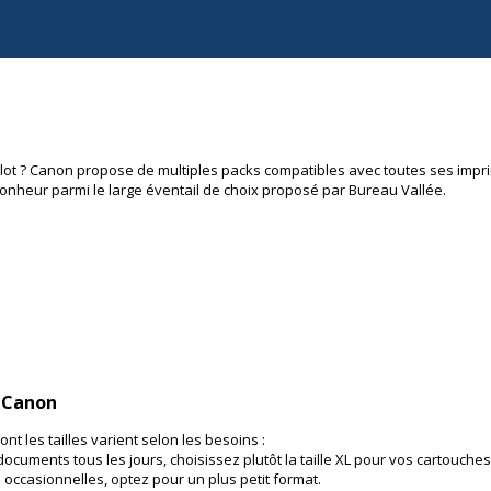
lot ? Canon propose de multiples packs compatibles avec toutes ses imprima
nheur parmi le large éventail de choix proposé par Bureau Vallée.
s Canon
nt les tailles varient selon les besoins :
cuments tous les jours, choisissez plutôt la taille XL pour vos cartouche
 occasionnelles, optez pour un plus petit format.