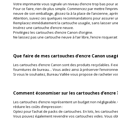
Votre imprimante vous signale un niveau d’encre trop bas pour a
Pour ce faire, rien de plus simple. Commencez par mettre l’imprim
neuve de son emballage, glissez-la à la place de l’ancienne, après
Attention, suivez ces quelques recommandations pour assurer un
Remplacez immédiatement la cartouche usagée, sans laisser une 
Insérez une cartouche d’encre neuve.
Privilégiez les cartouches d’encre Canon d’origine.
Ne laissez pas une cartouche neuve à l’air libre, l’encre risquerait
Que faire de mes cartouches d’encre Canon usag
Les cartouches d’encre Canon sont des produits recyclables. Il e
fournitures de bureau… Vous aidez ainsi à préserver l’environn
Si vous le souhaitez, Bureau Vallée vous propose de racheter vo
Comment économiser sur les cartouches d’encre 
Les cartouches d’encre représentent un budget non négligeable. 
réduire les coûts d’impression :
Optez pour l’achat de packs de cartouches. En lots, les cartouch
Vous pouvez également revendre vos cartouches vides. Vous obti