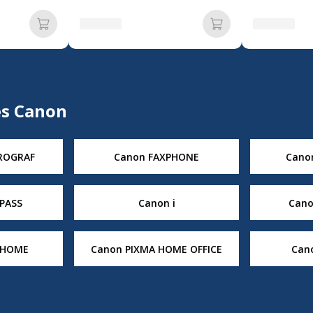
Ajouter au panier
Ajouter au panier
es Canon
ROGRAF
Canon FAXPHONE
Cano
PASS
Canon i
Cano
 HOME
Canon PIXMA HOME OFFICE
Can