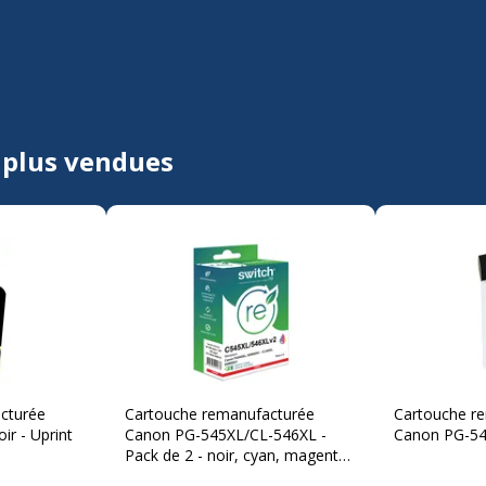
 plus vendues
cturée
Cartouche remanufacturée
Cartouche r
ir - Uprint
Canon PG-545XL/CL-546XL -
Canon PG-545
Pack de 2 - noir, cyan, magenta,
jaune - Switch