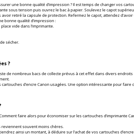
ssurer une bonne qualité d’impression ? Il est temps de changer vos cart
ante sous tension puis ouvrez le bac à papier. Soulevez le capot supérieur
 avoir retiré la capsule de protection. Refermez le capot, attendez d’avoi
e bonne qualité d’impression :
place vide dans l’imprimante.
 de sécher.
ées ?
xiste de nombreux bacs de collecte prévus à cet effet dans divers endroit
ement.
s cartouches d’encre Canon usagées. Une option intéressante pour faire d
?
Comment faire alors pour économiser sur les cartouches d’imprimante Can
es reviennent souvent moins chères.
endrez ainsi un montant, à déduire sur l’achat de vos cartouches d’encr