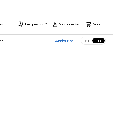
asin
Une question ?
Me connecter
Panier
Accès Pro
os
HT
TTC
Afficher les pr
Afficher