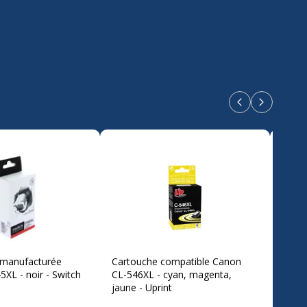
Produits précé
Produits s
emanufacturée
Cartouche compatible Canon
Carto
XL - noir - Switch
CL-546XL - cyan, magenta,
Canon
jaune - Uprint
magen