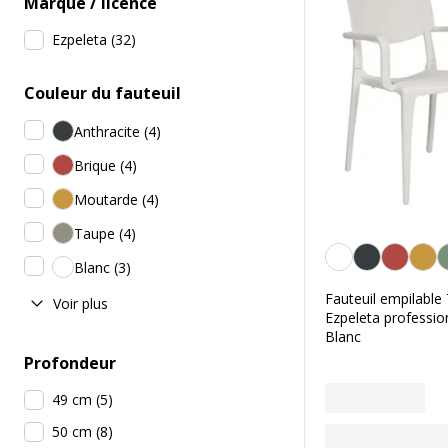
Marque / licence
Ezpeleta
(
32
)
Couleur du fauteuil
Anthracite
(
4
)
Brique
(
4
)
Moutarde
(
4
)
Taupe
(
4
)
Blanc
Blanc
(
3
)
Fauteuil empilabl
Voir plus
Ezpeleta professio
Blanc
Profondeur
49 cm
(
5
)
50 cm
(
8
)