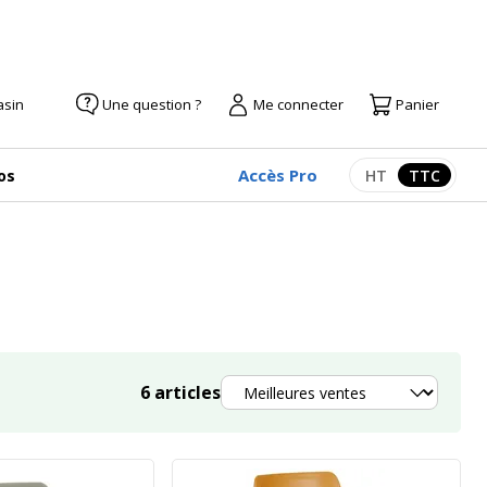
asin
Une question ?
Me connecter
Panier
Accès Pro
os
HT
TTC
Afficher les pr
Afficher
Trier
6
articles