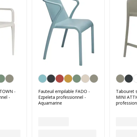
Aquamarine
Taupe
e TOWN -
Fauteuil empilable FADO -
Tabouret 
nnel -
Ezpeleta professionnel -
MINI ATTIC
Aquamarine
profession