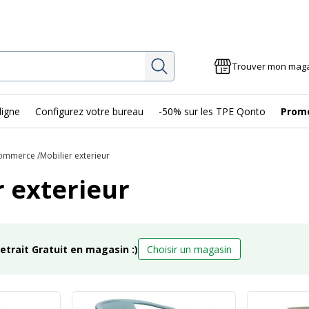
Rechercher
Trouver mon mag
ligne
Configurez votre bureau
-50% sur les TPE Qonto
Prom
Commerce
Mobilier exterieur
r exterieur
retrait Gratuit en magasin :)
Choisir un magasin