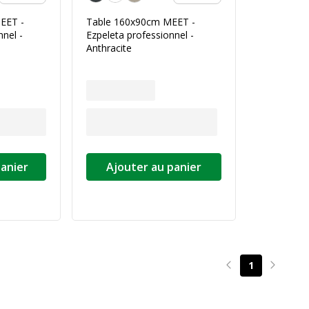
EET -
Table 160x90cm MEET -
nnel -
Ezpeleta professionnel -
Anthracite
panier
Ajouter au panier
1
Page précédente
Page su