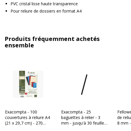
PVC cristal lisse haute transparence
Pour reliure de dossiers en format A4
Produits fréquemment achetés
ensemble
Exacompta - 100
Exacompta - 25
Fellow
couvertures à reliure A4
baguettes à relier - 3
de reli
(21 x 29,7 cm) - 270
mm - jusqu'à 30 feuilles
8 mm -
g/m² - couleurs
- noir
feuilles