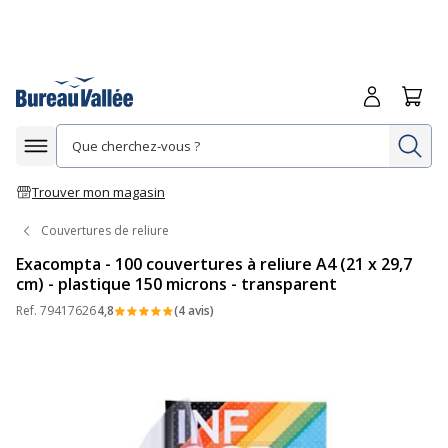
Me connecte
Panie
Re
Afficher la navigation
Trouver mon magasin
Couvertures de reliure
Exacompta - 100 couvertures à reliure A4 (21 x 29,7
cm) - plastique 150 microns - transparent
Ref.
79417626
4,8
(4 avis)