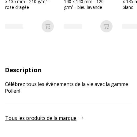
x 135 mm - 210 g/m² -
140 x 140 mm - 120
x 135 
rose dragée
g/m² - bleu lavande
blanc
Ajouter au panier
Ajouter au p
Description
Célébrez tous les évènements de la vie avec la gamme
Pollen!
Tous les produits de la marque