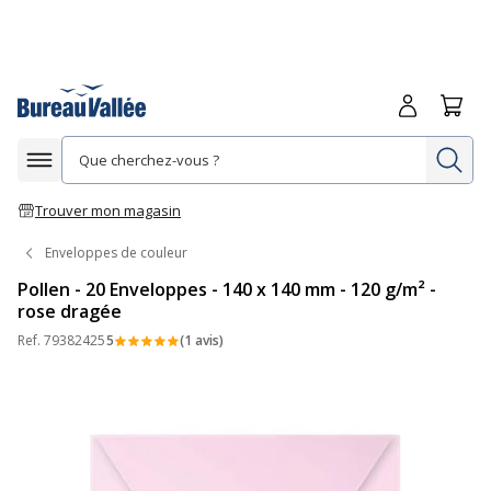
Me connecte
Panie
Re
Afficher la navigation
Trouver mon magasin
Enveloppes de couleur
Pollen - 20 Enveloppes - 140 x 140 mm - 120 g/m² -
rose dragée
Ref.
79382425
5
(1 avis)