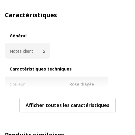
Caractéristiques
Général
Général
Notes client
5
Caractéristiques techniques
Caractéristiques techniques
Couleur
Rose dragée
Grammage
120 g/m2
Afficher toutes les caractéristiques
Imprimable
Oui
Matière
Papier
Produits similaires