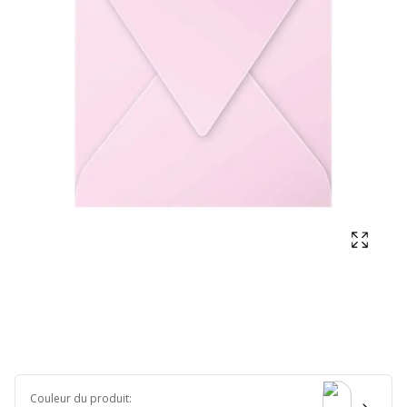
Affich
Couleur du produit
: