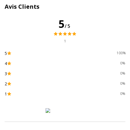
Type de rabat
En pointe
Avis Clients
Caractéristiques environnementales
Caractéristiques environnementales
5
/5
Certification PEFC
Oui
1
Données d'identification
Données d'identification
5
100%
4
0%
Code barre maitre
3329680055382
3
0%
Marque
Clairefontaine
2
0%
1
0%
Référence produit fabricant
5538C