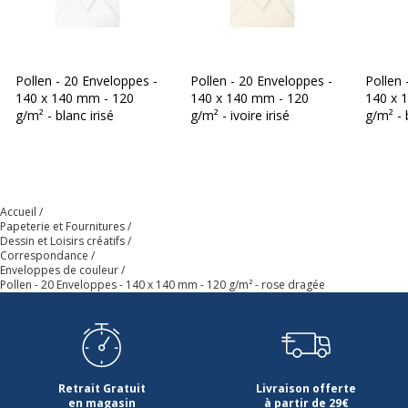
Pollen - 20 Enveloppes -
Pollen - 20 Enveloppes -
Pollen 
140 x 140 mm - 120
140 x 140 mm - 120
140 x 
g/m² - blanc irisé
g/m² - ivoire irisé
g/m² - 
Accueil
Papeterie et Fournitures
Dessin et Loisirs créatifs
Correspondance
Enveloppes de couleur
Pollen - 20 Enveloppes - 140 x 140 mm - 120 g/m² - rose dragée
Retrait Gratuit
Livraison offerte
en magasin
à partir de 29€