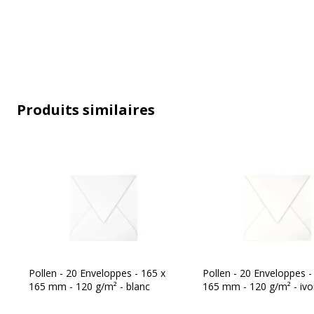
Matière
Pap
Taille d'enveloppe
16
Technologie d'impression
Jet
Produits similaires
Données d'identification
Données d'identification
Code barre maitre
3
Marque
C
Référence produit fabricant
5
Pollen - 20 Enveloppes - 165 x
Pollen - 20 Enveloppes -
165 mm - 120 g/m² - blanc
165 mm - 120 g/m² - ivo