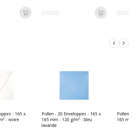
Ajouter au panier
Ajouter au pan
Produits p
Produi
oppes - 165 x
Pollen - 20 Enveloppes - 165 x
Pollen - 
² - ivoire
165 mm - 120 g/m² - bleu
165 mm -
lavande