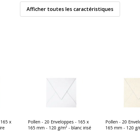
ier
Type de produit
Afficher toutes les caractéristiques
5 x 165 mm
Type de rabat
 d'encre, Laser
329680052336
lairefontaine
233C
 165 x
Pollen - 20 Enveloppes - 165 x
Pollen - 20 Envel
ire
165 mm - 120 g/m² - blanc irisé
165 mm - 120 g/m²