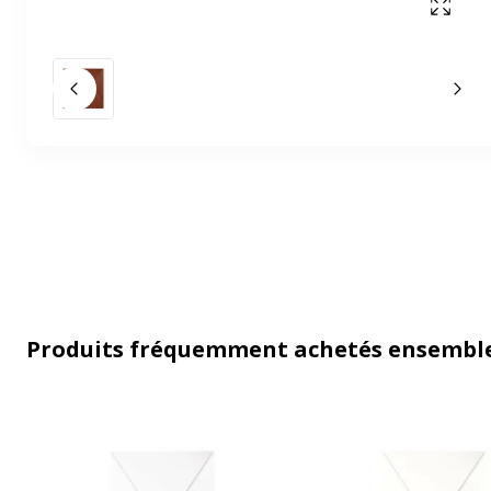
Affich
Slide précédent
Slid
Produits fréquemment achetés ensembl