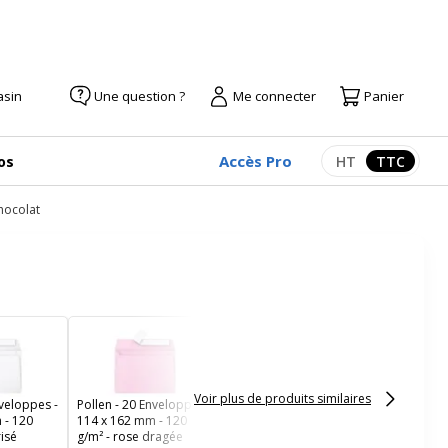
asin
Une question ?
Me connecter
Panier
Accès Pro
os
HT
TTC
Afficher les pr
Afficher
chocolat
Pollen - 20 Enveloppes -
110 x 220 mm - 120
g/m² - ivoire irisé
Voir plus de produits similaires
nveloppes -
Pollen - 20 Enveloppes -
 - 120
114 x 162 mm - 120
risé
g/m² - rose dragée