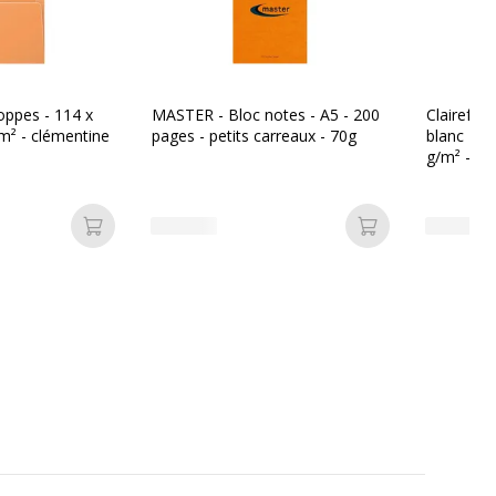
oppes - 114 x
MASTER - Bloc notes - A5 - 200
Clairefon
m² - clémentine
pages - petits carreaux - 70g
blanc - A
g/m² - Ra
Ajouter au panier
Ajouter au pan