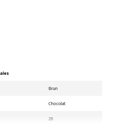
ales
les
Brun
Chocolat
20