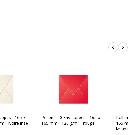
Enveloppe
En pointe
Produits p
Produi
oppes - 165 x
Pollen - 20 Enveloppes - 165 x
Pollen - 
 - ivoire irisé
165 mm - 120 g/m² - rouge
165 mm - 
lavande