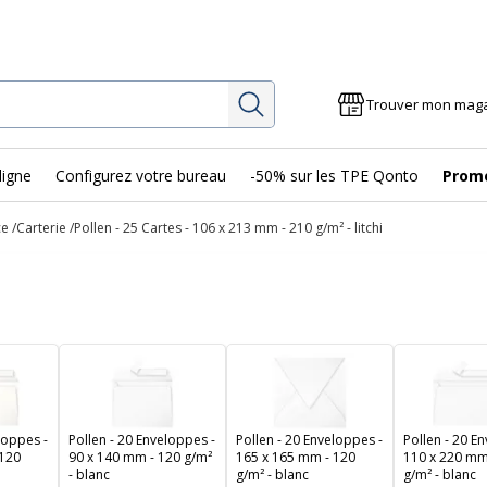
Rechercher
Trouver mon mag
ligne
Configurez votre bureau
-50% sur les TPE Qonto
Prom
ce
Carterie
Pollen - 25 Cartes - 106 x 213 mm - 210 g/m² - litchi
loppes -
Pollen - 20 Enveloppes -
Pollen - 20 Enveloppes -
Pollen - 20 E
 120
90 x 140 mm - 120 g/m²
165 x 165 mm - 120
110 x 220 mm
- blanc
g/m² - blanc
g/m² - blanc