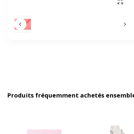
Affich
Slide précédent
Slid
Produits fréquemment achetés ensembl