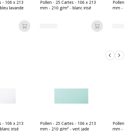
3329680015355
s - 106 x 213
Pollen - 25 Cartes - 106 x 213
Pollen - 
bleu lavande
mm - 210 g/m² - blanc irisé
mm - 210 
Clairefontaine
Ajouter au panier
Ajouter au pan
nt
1535C
Produits p
Produi
s - 106 x 213
Pollen - 25 Cartes - 106 x 213
Pollen - 
lanc irisé
mm - 210 g/m² - vert jade
mm - 210