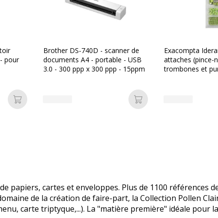
oir
Brother DS-740D - scanner de
Exacompta Ideram
- pour
documents A4 - portable - USB
attaches (pince-
3.0 - 300 ppp x 300 ppp - 15ppm
trombones et pun
anis
Ajouter au panier
Ajouter au panier
 papiers, cartes et enveloppes. Plus de 1100 références de
 domaine de la création de faire-part, la Collection Pollen C
u, carte triptyque,...). La "matière première" idéale pour la