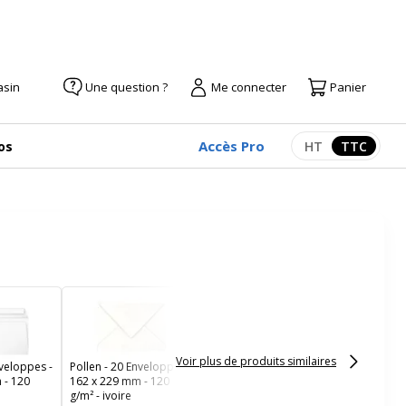
asin
Une question ?
Me connecter
Panier
Accès Pro
os
HT
TTC
Afficher les pr
Afficher
Pollen - 25 Cartes - 82 x
128 mm - 210 g/m² -
blanc
Voir plus de produits similaires
nveloppes -
Pollen - 20 Enveloppes -
 - 120
162 x 229 mm - 120
g/m² - ivoire