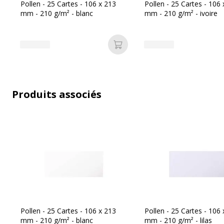
Catégorie d'accessoire
Supports d'im
Pollen - 25 Cartes - 106 x 213
Pollen - 25 Cartes - 106
mm - 210 g/m² - blanc
mm - 210 g/m² - ivoire
Couleur du produit
Litchi
Ajouter au panier
Nombre de support
25 Carte(s)
Quantité incluse
1
Produits associés
Sous-catégorie de support
Cartes, étique
Pollen - 25 Cartes - 106 x 213
Pollen - 25 Cartes - 106
mm - 210 g/m² - blanc
mm - 210 g/m² - lilas