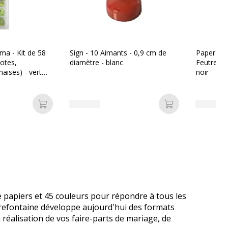
a - Kit de 58
Sign - 10 Aimants - 0,9 cm de
Paper Mate
notes,
diamètre - blanc
Feutre fi
aises) - vert
noir
Ajouter au panier
Ajouter au pan
 papiers et 45 couleurs pour répondre à tous les
lairefontaine développe aujourd'hui des formats
 réalisation de vos faire-parts de mariage, de