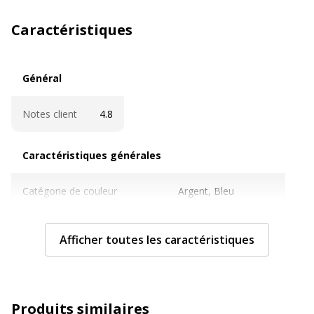
Caractéristiques
Général
Général
Notes client
4.8
Caractéristiques générales
Caractéristiques générales
Catégorie de couleur
Argent, Bleu
Nombre de batteries incluses
8 Unité(s)
Afficher toutes les caractéristiques
Quantité incluse
1
Sous-catégorie
Piles à usage général
Produits similaires