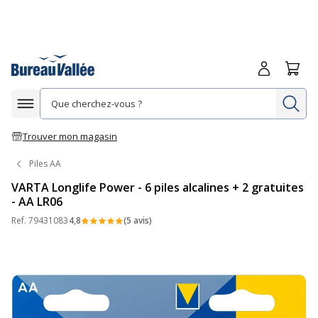
Me connecte
Panie
Re
Afficher la navigation
Trouver mon magasin
Piles AA
VARTA Longlife Power - 6 piles alcalines + 2 gratuites
- AA LR06
Ref.
79431083
4,8
(5 avis)