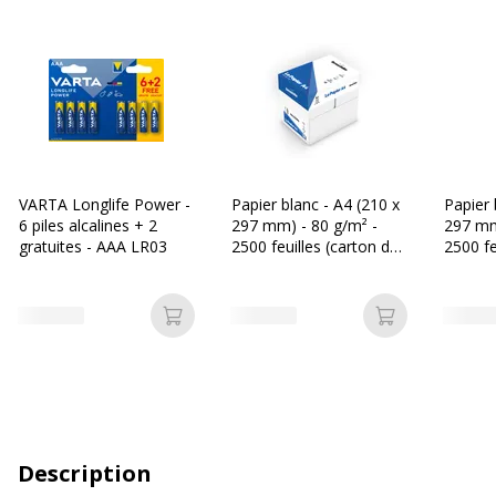
VARTA Longlife Power -
Papier blanc - A4 (210 x
Papier 
6 piles alcalines + 2
297 mm) - 80 g/m² -
297 mm
gratuites - AAA LR03
2500 feuilles (carton de
2500 fe
5 ramettes) - Bureau
5 ramet
Vallée
Mini
Ajouter au panier
Ajouter au p
Description